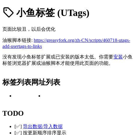
小鱼标签 (UTags)
页面比较丑，以后会优化
油猴脚本链接:
https://greasyfork.org/zh-CN/scripts/460718-utags-
add-usertags-to-links
没有发现小鱼标签扩展或已安装的版本太低。你需要
安装
小鱼
标签浏览器扩展或油猴脚本才能使用此页面的功能。
标签列表
网址列表
TODO
[✅]
导出数据/导入数据
[✅] 按更新顺序排序显示